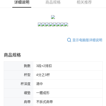
請留意繳費期限為 14 天。唯有下載 AFTEE App 成為 AFTEE 會員者方能享
详细说明
商品规格
相关推荐
每笔NT$80，满NT$1,500(含以上)免运费
有最長 45 天內付款之服務。
7-11付款取貨
繳費期限，為商家向您請款的時間，再加上使用AFTEE可延長的天數所計算
每笔NT$80，满NT$1,500(含以上)免运费
出。使用AFTEE下訂可以延長您收到商品前的繳費天數，但無法保證一定能
夠在期限內收到商品(例如:預購商品或預計到貨時間較長者)。因此無論收到
付款後7-11取貨
商品與否，仍需要請您在AFTEE規定的時間內完成繳費。
每笔NT$80，满NT$1,500(含以上)免运费
二、付款限制
显示电脑版详细说明
1. 初次使用 AFTEE 時，將依認證結果及本公司審查結果，核予每個人不同
宅配
之上限額度
2. 結帳金額須大於NT$30
每笔NT$80，满NT$1,500(含以上)免运费
3. 目前僅支援台灣會員
商品规格
三、聲明條款
鉤數
3段×2排扣
「AFTEE先享後付」(下稱本服務)乃由恩沛科技股份有限公司(下稱 AFTEE )
所提供，並由 AFTEE 向您收取款項。因使用本服務所須提供之個人資料(包
含但不限於訂購人姓名、電話，收件人姓名、電話、收件地址)，將交付予
杯型
4分之3杯
AFTEE 於本服務必要服務範圍內運用。關於 AFTEE 對於個人資料之蒐集、
處理、利用，詳參 AFTEE 官網之『個人資料蒐集、處理及利用告知聲明』
杯深度
適中
（
https://aftee.tw/privacypolicy/
）。
襯墊
一體成形
若款項超過繳費期限，將根據當次的金額加收年利率 16% 的逾期滯納金。
未成年的使用者，請事先徵得法定代理人或監護人之同意方可使用
肩帶
不拆式肩帶
AFTEE。