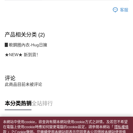
若您對於個人資料之處理、利用有任何疑問，或欲行使相關法律權利，請聯
客服
繫恩沛科技股份有限公司。若您不同意我們將上開所示之個人資料，連同必
要之購買訂單資訊提供予 AFTEE ，或讓 AFTEE 蒐集處理利用您的個人資
料，請勿選用本服務。
产品相关分类 (2)
▊軟鋼圈內衣-Hug日擁
★NEW★ 新到貨！
评论
此商品目前未被评论
本分类热销
全站排行
本網站中使用cookie，欲查詢有關本網站使用cookie方式之詳情，及若您不希望
热门标签
在電腦上使用cookie時應如何變更電腦的cookie設定，請參閱本網站「
隱私權條
款
」之Cookie聲明。您繼續使用本網站即表示您同意本公司得按本網站使用條款