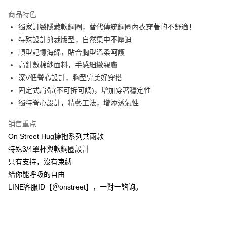
3期 0利率，每期
NT$560
21家银行
商品特色
合作金库商业银行
第一商业银行
超商取货付款
獨家訂製隱藏軟鋼圈，替代傳統鋼圈內衣穿著的不舒適！
华南商业银行
彰化商业银行
特殊設計剪裁版型，自然集中不壓迫
LINE Pay
上海商业储蓄银行
台北富邦商业银行
国泰世华商业银行
兆丰国际商业银行
順型記憶海綿，貼合胸型溫柔呵護
Apple Pay
台湾中小企业银行
台中商业银行
高針數棉紗面料，手感細緻親膚
汇丰（台湾）商业银行
华泰商业银行
深V低脊心設計，胸型完美好穿搭
街口支付
联邦商业银行
远东国际商业银行
固定式肩帶(不可拆可調)，增加穿著穩定性
元大商业银行
永丰商业银行
悠遊付
獨特脊心設計，精藝工法，增添透氣性
玉山商业银行
星展（台湾）商业银行
台新国际商业银行
中国信托商业银行
AFTEE先享后付
销售重点
台湾乐天信用卡公司
相关说明
On Street Hug擁抱系列共兩款
一、關於 AFTEE先享後付
ATM付款
特殊3/4罩杯與軟鋼圈設計
1. 於付款方式選擇AFTEE先享後付，將跳出AFTEE先享後付手機驗證視
窗。
只有支持，沒有束縛
2. 進行簡訊驗證之後，即可完成結帳手續。
运送方式
給你能呼吸的自由
3. 訂單確認後不需事先繳費，商品會配送至您的指定地址。
4. 下訂完成後，您的手機會收到一封繳費通知簡訊，APP會員則會收到
LINE客服ID【＠onstreet】，一對一諮詢。
全家付款取貨
AFTEE APP推播通知。
每笔NT$80，满NT$1,500(含以上)免运费
5. 收到商品當下無需繳費，確認無誤後，請再利用繳費通知簡訊或AFTEE
APP於四大便利商店‧ATM/網銀等方式進行付款。
付款後全家取貨