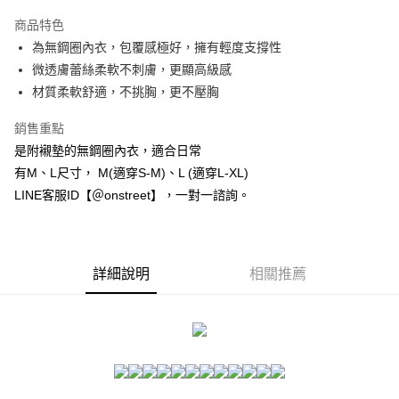
3 期 0 利率 每期
NT$293
21家銀行
商品特色
合作金庫商業銀行
第一商業銀行
超商取貨付款
為無鋼圈內衣，包覆感極好，擁有輕度支撐性
華南商業銀行
彰化商業銀行
微透膚蕾絲柔軟不刺膚，更顯高級感
LINE Pay
上海商業儲蓄銀行
台北富邦商業銀行
國泰世華商業銀行
兆豐國際商業銀行
材質柔軟舒適，不挑胸，更不壓胸
Apple Pay
臺灣中小企業銀行
台中商業銀行
銷售重點
匯豐（台灣）商業銀行
華泰商業銀行
街口支付
聯邦商業銀行
遠東國際商業銀行
是附襯墊的無鋼圈內衣，適合日常
元大商業銀行
永豐商業銀行
悠遊付
有M、L尺寸， M(適穿S-M)、L (適穿L-XL)
玉山商業銀行
星展（台灣）商業銀行
LINE客服ID【＠onstreet】，一對一諮詢。
台新國際商業銀行
中國信託商業銀行
AFTEE先享後付
台灣樂天信用卡公司
相關說明
【關於「AFTEE先享後付」】
ATM付款
AFTEE先享後付是「在收到商品之後才付款」的支付方式。 讓您購物簡單
詳細說明
相關推薦
便利好安心！
１．簡單：不需註冊會員、不需綁卡、不需儲值。
運送方式
２．便利：只要手機號碼，簡訊認證，即可結帳。
３．安心：先確認商品／服務後，再付款。
全家付款取貨
每筆NT$80，滿NT$1,500(含以上)免運費
【「AFTEE先享後付」結帳流程】
１．於結帳方式選擇「AFTEE先享後付」後，將跳轉至「AFTEE先享後付」
付款後全家取貨
結帳頁面，進行簡訊認證並確認金額後，即可完成結帳。