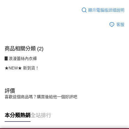
２．訂單成立數日內，您將收到繳費通知簡訊。
每筆NT$80，滿NT$1,500(含以上)免運費
３．收到繳費通知簡訊後14天內，點擊此簡訊中的連結，可透過四大超商／
顯示電腦版詳細說明
ATM／網路銀行／等多元方式進行付款，方視為交易完成。
7-11付款取貨
※ 請注意：結帳手續完成當下不需立刻繳費，但若您需要取消訂單，請聯絡
每筆NT$80，滿NT$1,500(含以上)免運費
購買商品的店家。未經商家同意取消之訂單仍視為有效，需透過AFTEE先享
客服
後付繳納相關費用。
付款後7-11取貨
※ 交易是否成功請以「AFTEE先享後付 」之結帳頁面顯示為準，若有關於
是否繳費成功／繳費後需取消欲退款等相關疑問，請聯繫「AFTEE先享後付
每筆NT$80，滿NT$1,500(含以上)免運費
客戶支援中心」
https://netprotections.freshdesk.com/support/home
商品相關分類 (2)
宅配
【注意事項】
▊浪漫蕾絲內衣褲
１．透過由恩沛科技股份有限公司提供之「AFTEE先享後付」服務完成之交
每筆NT$80，滿NT$1,500(含以上)免運費
易，需依本服務之必要範圍內提供個人資料，並將交易相關給付款項請求債
★NEW★ 新到貨！
權轉讓予恩沛科技股份有限公司。
２．關於個人資料處理事宜，請瀏覽以下網址：
https://aftee.tw/terms/#terms3
３．未成年的使用者請事先徵得法定代理人或監護人之同意方可使用
評價
「AFTEE先享後付」，若未經同意申辦者引起之損失，本公司不負相關責
任。
喜歡這個商品嗎？購買後給他一個好評吧
４．使用「AFTEE先享後付」時，將依據個別帳號之用戶狀況，依本公司即
時審查核予不同之上限額度；若仍有額度不足之情形，本公司將視審查結果
請求用戶進行身份認證。
本分類熱銷
全站排行
５．嚴禁一人註冊多個帳號或使用他人資訊註冊。若發現惡意使用之情形，
恩沛科技股份有限公司將有權停止該用戶之使用額度並採取法律行動。