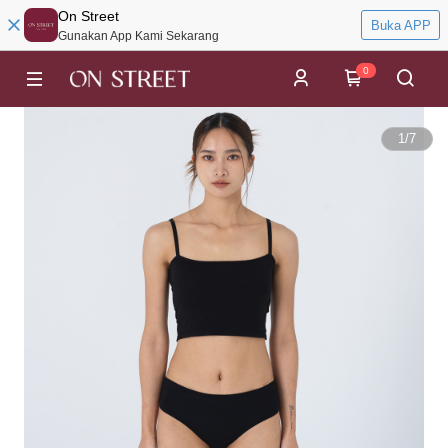
On Street
Buka APP
Gunakan App Kami Sekarang
0
1
/
7