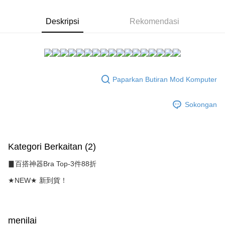
NT$1,500 atau lebih
AFTEE.
Rakuten Taiwan
5. Tiada bayaran diperlukan apabila anda menerima produk. Sila buat
pembayaran di empat kedai serbaneka utama, ATM atau perbankan
付款後全家取貨
Deskripsi
Rekomendasi
dalam talian dengan SMS pembayaran atau pemberitahuan tolak aplikasi
NT$80/pesanan | Penghantaran percuma untuk pesanan
AFTEE.
NT$1,500 atau lebih
Sila ambil perhatian bahawa tempoh pembayaran adalah 14 hari. Walau
7-11付款取貨
bagaimanapun, bagi mereka yang telah memuat turun Aplikasi AFTEE
dan mendaftar sebagai ahli AFTEE boleh menikmati tempoh pembayaran
NT$80/pesanan | Penghantaran percuma untuk pesanan
Paparkan Butiran Mod Komputer
sehingga 45 hari.
NT$1,500 atau lebih
Tempoh pembayaran dikira dari masa kedai meminta pembayaran anda,
Sokongan
付款後7-11取貨
ditambah dengan bilangan hari yang boleh dilanjutkan oleh AFTEE. Anda
boleh melanjutkan tempoh pembayaran anda sebelum anda menerima
NT$80/pesanan | Penghantaran percuma untuk pesanan
pesanan. Walau bagaimanapun, tiada jaminan bahawa anda boleh
NT$1,500 atau lebih
menerima pesanan anda semasa tempoh pembayaran (cth.: produk
prapesanan atau produk yang mungkin mengambil masa yang lebih
Kategori Berkaitan (2)
宅配
lama untuk dihantar). Oleh itu, anda dikehendaki membuat pembayaran
kepada AFTEE dalam tempoh sama ada anda menerima pesanan.
▊百搭神器Bra Top-3件88折
NT$80/pesanan | Penghantaran percuma untuk pesanan
NT$1,500 atau lebih
★NEW★ 新到貨！
Kedua, Sekatan Pembayaran
1. Jumlah yang diperakui untuk pengguna kali pertama boleh sehingga
NT$10,000. Amaun diperakui sebenar yang diluluskan akan berdasarkan
keputusan pensijilan dan semakan oleh AFTEE.
2. Amaun perbelanjaan minimum mestilah lebih besar daripada NT$20.
menilai