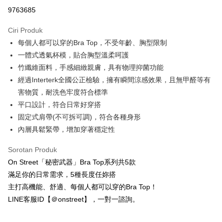
Ansuran Kad Kredit
9763685
3 ansuran pada kadar faedah 0,
NT$260
setiap ansuran
Ciri Produk
21 Bank
Taiwan Cooperative Bank
Bank Komersial Pertama
Pengambilan di Kedai Serbaneka
每個人都可以穿的Bra Top，不受年齡、胸型限制
Hua Nan Commercial
Chang Hwa Commercial
LINE Pay
Bank
Bank
一體式透氣杯模，貼合胸型溫柔呵護
The Shanghai
Bank Komersial Taipei
竹纖維面料，手感細緻親膚，具有物理抑菌功能
Apple Pay
Commercial & Savings
Fubon
經過Interterk全國公正檢驗，擁有瞬間涼感效果，且無甲醛等有
Bank
JKOPAY
害物質，耐洗色牢度符合標準
Bank Cathay United
Mega International
平口設計，符合日常好穿搭
Commercial Bank
Easy Wallet
固定式肩帶(不可拆可調)，符合各種身形
Taiwan Business Bank
Taichung Commercial
Bank
AFTEE
內層具鬆緊帶，增加穿著穩定性
HSBC Bank (Taiwan)
Hwatai Bank
Deskripsi
Limited
Sorotan Produk
Pertama, Mengenai Perkhidmatan AFTEE Beli Sekarang Bayar Kemudian
Pemindahan ATM
Union Bank of Taiwan
Far Eastern International
1. Dengan memilih AFTEE sebagai kaedah pembayaran, mesej
On Street「秘密武器」Bra Top系列共5款
Bank
pengesahan AFTEE akan muncul.
滿足你的日常需求，5種長度任妳搭
2. Anda boleh meneruskan pembayaran selepas pengesahan SMS.
Yuanta Commercial Bank
Bank SinoPac
Pilihan Penghantaran
主打高機能、舒適、每個人都可以穿的Bra Top！
3. Tiada bayaran diperlukan apabila pesanan disahkan. Produk akan
Bank Komersial E.SUN
DBS Bank
dihantar ke alamat yang ditetapkan.
全家付款取貨
LINE客服ID【＠onstreet】，一對一諮詢。
Bank Antarabangsa
Bank CTBC
4. Setelah pesanan disahkan, anda akan menerima SMS pembayaran
NT$80/pesanan | Penghantaran percuma untuk pesanan
Taishin
manakala ahli aplikasi akan menerima pemberitahuan tolak aplikasi
Syarikat Kad Kredit