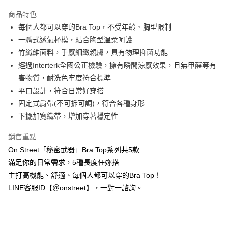
3 期 0 利率 每期
NT$260
21家銀行
商品特色
合作金庫商業銀行
第一商業銀行
超商取貨付款
每個人都可以穿的Bra Top，不受年齡、胸型限制
華南商業銀行
彰化商業銀行
一體式透氣杯模，貼合胸型溫柔呵護
LINE Pay
上海商業儲蓄銀行
台北富邦商業銀行
國泰世華商業銀行
兆豐國際商業銀行
竹纖維面料，手感細緻親膚，具有物理抑菌功能
Apple Pay
臺灣中小企業銀行
台中商業銀行
經過Interterk全國公正檢驗，擁有瞬間涼感效果，且無甲醛等有
匯豐（台灣）商業銀行
華泰商業銀行
害物質，耐洗色牢度符合標準
街口支付
聯邦商業銀行
遠東國際商業銀行
平口設計，符合日常好穿搭
元大商業銀行
永豐商業銀行
悠遊付
固定式肩帶(不可拆可調)，符合各種身形
玉山商業銀行
星展（台灣）商業銀行
下擺加寬織帶，增加穿著穩定性
台新國際商業銀行
中國信託商業銀行
AFTEE先享後付
台灣樂天信用卡公司
相關說明
銷售重點
【關於「AFTEE先享後付」】
ATM付款
On Street「秘密武器」Bra Top系列共5款
AFTEE先享後付是「在收到商品之後才付款」的支付方式。 讓您購物簡單
便利好安心！
滿足你的日常需求，5種長度任妳搭
１．簡單：不需註冊會員、不需綁卡、不需儲值。
運送方式
主打高機能、舒適、每個人都可以穿的Bra Top！
２．便利：只要手機號碼，簡訊認證，即可結帳。
３．安心：先確認商品／服務後，再付款。
LINE客服ID【＠onstreet】，一對一諮詢。
全家付款取貨
每筆NT$80，滿NT$1,500(含以上)免運費
【「AFTEE先享後付」結帳流程】
１．於結帳方式選擇「AFTEE先享後付」後，將跳轉至「AFTEE先享後付」
付款後全家取貨
結帳頁面，進行簡訊認證並確認金額後，即可完成結帳。