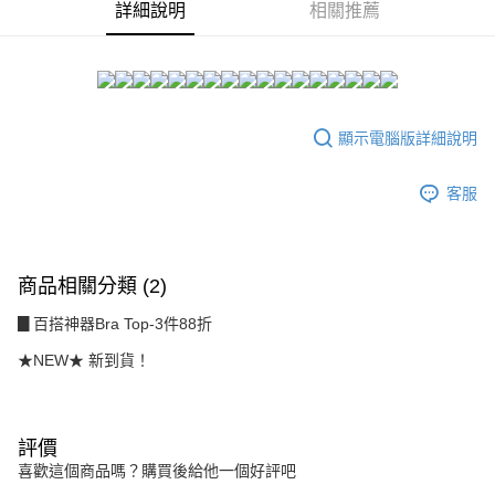
２．訂單成立數日內，您將收到繳費通知簡訊。
詳細說明
相關推薦
每筆NT$80，滿NT$1,500(含以上)免運費
３．收到繳費通知簡訊後14天內，點擊此簡訊中的連結，可透過四大超商／
ATM／網路銀行／等多元方式進行付款，方視為交易完成。
7-11付款取貨
※ 請注意：結帳手續完成當下不需立刻繳費，但若您需要取消訂單，請聯絡
每筆NT$80，滿NT$1,500(含以上)免運費
購買商品的店家。未經商家同意取消之訂單仍視為有效，需透過AFTEE先享
後付繳納相關費用。
付款後7-11取貨
※ 交易是否成功請以「AFTEE先享後付 」之結帳頁面顯示為準，若有關於
顯示電腦版詳細說明
是否繳費成功／繳費後需取消欲退款等相關疑問，請聯繫「AFTEE先享後付
每筆NT$80，滿NT$1,500(含以上)免運費
客戶支援中心」
https://netprotections.freshdesk.com/support/home
客服
宅配
【注意事項】
１．透過由恩沛科技股份有限公司提供之「AFTEE先享後付」服務完成之交
每筆NT$80，滿NT$1,500(含以上)免運費
易，需依本服務之必要範圍內提供個人資料，並將交易相關給付款項請求債
權轉讓予恩沛科技股份有限公司。
商品相關分類 (2)
２．關於個人資料處理事宜，請瀏覽以下網址：
https://aftee.tw/terms/#terms3
▊百搭神器Bra Top-3件88折
３．未成年的使用者請事先徵得法定代理人或監護人之同意方可使用
「AFTEE先享後付」，若未經同意申辦者引起之損失，本公司不負相關責
★NEW★ 新到貨！
任。
４．使用「AFTEE先享後付」時，將依據個別帳號之用戶狀況，依本公司即
時審查核予不同之上限額度；若仍有額度不足之情形，本公司將視審查結果
請求用戶進行身份認證。
評價
５．嚴禁一人註冊多個帳號或使用他人資訊註冊。若發現惡意使用之情形，
恩沛科技股份有限公司將有權停止該用戶之使用額度並採取法律行動。
喜歡這個商品嗎？購買後給他一個好評吧