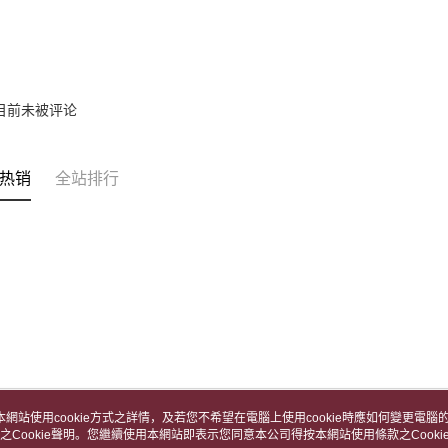
之上限額
宅配
2. 結帳金
3. 目前
每笔NT$8
三、聲明
「AFTE
目前未被评论
)所提供，
(包含但不
予 AFT
集、處理、
热销
全站排行
明』（
http
若款項超過
未成年的
AFTEE。
若您對於
聯繫恩沛
同必要之購
人資料，
本網站使用cookie方式之詳情，及若您不希望在電腦上使用cookie時應如何變更電腦的c
之Cookie聲明。您繼續使用本網站即表示您同意本公司得按本網站使用條款之Cooki
关于我们
客服资讯