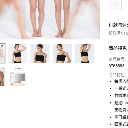
付款与运
超取满NT$
付款方式
商品特色
信用卡一
商品编号
9763898
信用卡分
商品特色
3期 0
每個人
合作金
一體式
超商取货
华南商
竹纖維
LINE Pay
上海商
經過In
国泰世
害物質
Apple Pay
台湾中
平口設
汇丰（
街口支付
联邦商
固定式