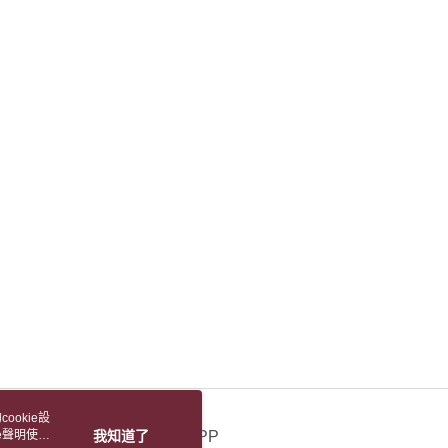
度
額須大於NT$30
僅支援台灣會員
0，满NT$1,500(含以上)免运费
條款
E先享後付」(下稱本服務)乃由恩沛科技股份有限公司(下稱 AFTEE
並由 AFTEE 向您收取款項。因使用本服務所須提供之個人資料
限於訂購人姓名、電話，收件人姓名、電話、收件地址)，將交付
EE 於本服務必要服務範圍內運用。關於 AFTEE 對於個人資料之蒐
利用，詳參 AFTEE 官網之『個人資料蒐集、處理及利用告知聲
s://aftee.tw/privacypolicy/
）。
繳費期限，將根據當次的金額加收年利率 16% 的逾期滯納金。
使用者，請事先徵得法定代理人或監護人之同意方可使用
個人資料之處理、利用有任何疑問，或欲行使相關法律權利，請
科技股份有限公司。若您不同意我們將上開所示之個人資料，連
買訂單資訊提供予 AFTEE ，或讓 AFTEE 蒐集處理利用您的個
請勿選用本服務。
ookie設
e聲明使用
我知道了
官方APP