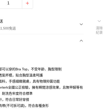
送
清除
1,500免运
纪录
次付款
期付款
利率，每期
NT$260
21家银行
都可以穿的Bra Top，不受年齡、胸型限制
库商业银行
第一商业银行
透氣杯模，貼合胸型溫柔呵護
付款
业银行
彰化商业银行
面料，手感細緻親膚，具有物理抑菌功能
业储蓄银行
台北富邦商业银行
terterk全國公正檢驗，擁有瞬間涼感效果，且無甲醛等有
华商业银行
兆丰国际商业银行
，耐洗色牢度符合標準
小企业银行
台中商业银行
計，符合日常好穿搭
台湾）商业银行
华泰商业银行
业银行
远东国际商业银行
肩帶(不可拆可調)，符合各種身形