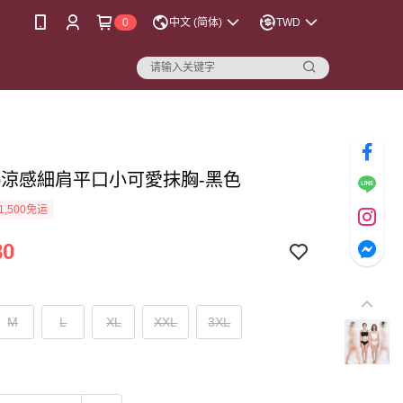
0
中文 (简体)
TWD
Top涼感細肩平口小可愛抹胸-黑色
1,500免运
80
M
L
XL
XXL
3XL