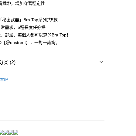
业银行
永丰商业银行
寬織帶，增加穿著穩定性
业银行
星展（台湾）商业银行
际商业银行
中国信托商业银行
享后付
et「秘密武器」Bra Top系列共5款
天信用卡公司
日常需求，5種長度任妳搭
FTEE先享後付
款方式選擇AFTEE先享後付，將跳出AFTEE先享後付手機驗證視
、舒適、每個人都可以穿的Bra Top！
ID【＠onstreet】，一對一諮詢。
簡訊驗證之後，即可完成結帳手續。
確認後不需事先繳費，商品會配送至您的指定地址。
完成後，您的手機會收到一封繳費通知簡訊，APP會員則會收到
APP推播通知。
类 (2)
取貨
商品當下無需繳費，確認無誤後，請再利用繳費通知簡訊或AFTEE
0，满NT$1,500(含以上)免运费
大便利商店‧ATM/網銀等方式進行付款。
ra Top-3件88折
客服
家取貨
限為 14 天。唯有下載 AFTEE App 成為 AFTEE 會員者方能
 新到貨！
45 天內付款之服務。
0，满NT$1,500(含以上)免运费
為商家向您請款的時間，再加上使用AFTEE可延長的天數所計
取貨
AFTEE下訂可以延長您收到商品前的繳費天數，但無法保證一
限內收到商品(例如:預購商品或預計到貨時間較長者)。因此無論
0，满NT$1,500(含以上)免运费
否，仍需要請您在AFTEE規定的時間內完成繳費。
1取貨
限制
0，满NT$1,500(含以上)免运费
使用 AFTEE 時，將依認證結果及本公司審查結果，核予每個人不同