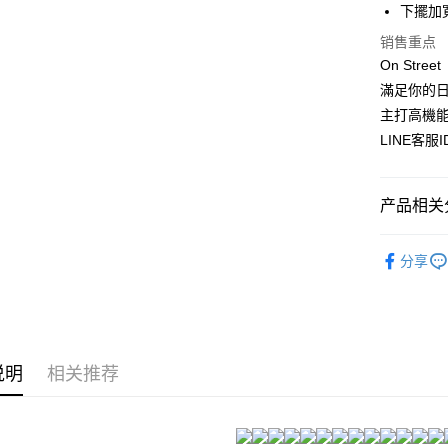
元大商
悠遊付
下擺加
玉山商
销售重点
台新国
AFTEE先
On Stre
台湾乐
相关说明
滿足你的
一、關於 A
ATM付款
1. 於付
主打高機能
窗。
LINE客服
2. 進行
3. 訂單
运送方式
4. 下訂
AFTEE 
产品相关分
全家付款
5. 收到
每笔NT$8
APP於四
▊百搭神器B
分享
付款後全
請留意繳費期
★NEW★
享有最長 
每笔NT$8
繳費期限，
7-11付款
算出。使用
定能夠在期
每笔NT$8
说明
相关推荐
收到商品與
付款後7-1
二、付款
每笔NT$8
1. 初次