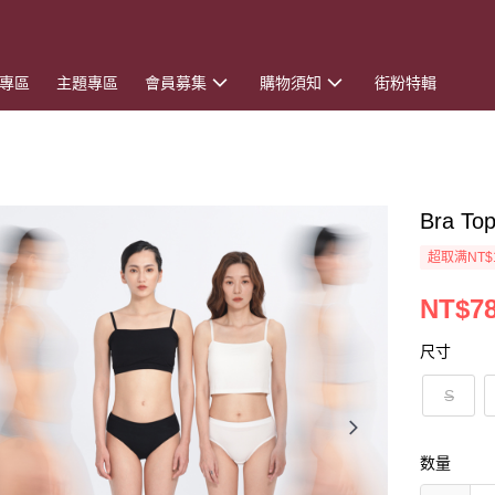
專區
主題專區
會員募集
購物須知
街粉特輯
Bra 
超取满NT$
NT$7
尺寸
S
数量