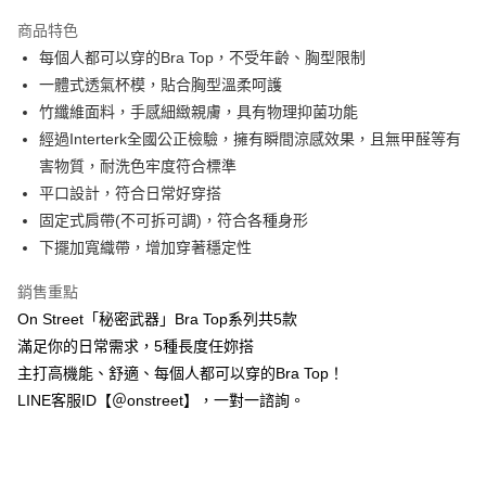
3 期 0 利率 每期
NT$260
21家銀行
商品特色
合作金庫商業銀行
第一商業銀行
超商取貨付款
每個人都可以穿的Bra Top，不受年齡、胸型限制
華南商業銀行
彰化商業銀行
一體式透氣杯模，貼合胸型溫柔呵護
LINE Pay
上海商業儲蓄銀行
台北富邦商業銀行
國泰世華商業銀行
兆豐國際商業銀行
竹纖維面料，手感細緻親膚，具有物理抑菌功能
Apple Pay
臺灣中小企業銀行
台中商業銀行
經過Interterk全國公正檢驗，擁有瞬間涼感效果，且無甲醛等有
匯豐（台灣）商業銀行
華泰商業銀行
害物質，耐洗色牢度符合標準
街口支付
聯邦商業銀行
遠東國際商業銀行
平口設計，符合日常好穿搭
元大商業銀行
永豐商業銀行
悠遊付
固定式肩帶(不可拆可調)，符合各種身形
玉山商業銀行
星展（台灣）商業銀行
下擺加寬織帶，增加穿著穩定性
台新國際商業銀行
中國信託商業銀行
AFTEE先享後付
台灣樂天信用卡公司
相關說明
銷售重點
【關於「AFTEE先享後付」】
ATM付款
On Street「秘密武器」Bra Top系列共5款
AFTEE先享後付是「在收到商品之後才付款」的支付方式。 讓您購物簡單
便利好安心！
滿足你的日常需求，5種長度任妳搭
１．簡單：不需註冊會員、不需綁卡、不需儲值。
運送方式
主打高機能、舒適、每個人都可以穿的Bra Top！
２．便利：只要手機號碼，簡訊認證，即可結帳。
３．安心：先確認商品／服務後，再付款。
LINE客服ID【＠onstreet】，一對一諮詢。
全家付款取貨
每筆NT$80，滿NT$1,500(含以上)免運費
【「AFTEE先享後付」結帳流程】
１．於結帳方式選擇「AFTEE先享後付」後，將跳轉至「AFTEE先享後付」
付款後全家取貨
結帳頁面，進行簡訊認證並確認金額後，即可完成結帳。