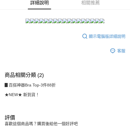
２．訂單成立數日內，您將收到繳費通知簡訊。
詳細說明
相關推薦
每筆NT$80，滿NT$1,500(含以上)免運費
３．收到繳費通知簡訊後14天內，點擊此簡訊中的連結，可透過四大超商／
ATM／網路銀行／等多元方式進行付款，方視為交易完成。
7-11付款取貨
※ 請注意：結帳手續完成當下不需立刻繳費，但若您需要取消訂單，請聯絡
每筆NT$80，滿NT$1,500(含以上)免運費
購買商品的店家。未經商家同意取消之訂單仍視為有效，需透過AFTEE先享
後付繳納相關費用。
付款後7-11取貨
※ 交易是否成功請以「AFTEE先享後付 」之結帳頁面顯示為準，若有關於
顯示電腦版詳細說明
是否繳費成功／繳費後需取消欲退款等相關疑問，請聯繫「AFTEE先享後付
每筆NT$80，滿NT$1,500(含以上)免運費
客戶支援中心」
https://netprotections.freshdesk.com/support/home
客服
宅配
【注意事項】
１．透過由恩沛科技股份有限公司提供之「AFTEE先享後付」服務完成之交
每筆NT$80，滿NT$1,500(含以上)免運費
易，需依本服務之必要範圍內提供個人資料，並將交易相關給付款項請求債
權轉讓予恩沛科技股份有限公司。
商品相關分類 (2)
２．關於個人資料處理事宜，請瀏覽以下網址：
https://aftee.tw/terms/#terms3
▊百搭神器Bra Top-3件88折
３．未成年的使用者請事先徵得法定代理人或監護人之同意方可使用
「AFTEE先享後付」，若未經同意申辦者引起之損失，本公司不負相關責
★NEW★ 新到貨！
任。
４．使用「AFTEE先享後付」時，將依據個別帳號之用戶狀況，依本公司即
時審查核予不同之上限額度；若仍有額度不足之情形，本公司將視審查結果
請求用戶進行身份認證。
評價
５．嚴禁一人註冊多個帳號或使用他人資訊註冊。若發現惡意使用之情形，
恩沛科技股份有限公司將有權停止該用戶之使用額度並採取法律行動。
喜歡這個商品嗎？購買後給他一個好評吧