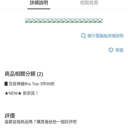
２．訂單成立數日內，您將收到繳費通知簡訊。
詳細說明
相關推薦
每筆NT$80，滿NT$1,500(含以上)免運費
３．收到繳費通知簡訊後14天內，點擊此簡訊中的連結，可透過四大超商／
ATM／網路銀行／等多元方式進行付款，方視為交易完成。
7-11付款取貨
※ 請注意：結帳手續完成當下不需立刻繳費，但若您需要取消訂單，請聯絡
每筆NT$80，滿NT$1,500(含以上)免運費
購買商品的店家。未經商家同意取消之訂單仍視為有效，需透過AFTEE先享
後付繳納相關費用。
付款後7-11取貨
※ 交易是否成功請以「AFTEE先享後付 」之結帳頁面顯示為準，若有關於
顯示電腦版詳細說明
是否繳費成功／繳費後需取消欲退款等相關疑問，請聯繫「AFTEE先享後付
每筆NT$80，滿NT$1,500(含以上)免運費
客戶支援中心」
https://netprotections.freshdesk.com/support/home
客服
宅配
【注意事項】
１．透過由恩沛科技股份有限公司提供之「AFTEE先享後付」服務完成之交
每筆NT$80，滿NT$1,500(含以上)免運費
易，需依本服務之必要範圍內提供個人資料，並將交易相關給付款項請求債
權轉讓予恩沛科技股份有限公司。
商品相關分類 (2)
２．關於個人資料處理事宜，請瀏覽以下網址：
https://aftee.tw/terms/#terms3
▊百搭神器Bra Top-3件88折
３．未成年的使用者請事先徵得法定代理人或監護人之同意方可使用
「AFTEE先享後付」，若未經同意申辦者引起之損失，本公司不負相關責
★NEW★ 新到貨！
任。
４．使用「AFTEE先享後付」時，將依據個別帳號之用戶狀況，依本公司即
時審查核予不同之上限額度；若仍有額度不足之情形，本公司將視審查結果
請求用戶進行身份認證。
評價
５．嚴禁一人註冊多個帳號或使用他人資訊註冊。若發現惡意使用之情形，
恩沛科技股份有限公司將有權停止該用戶之使用額度並採取法律行動。
喜歡這個商品嗎？購買後給他一個好評吧