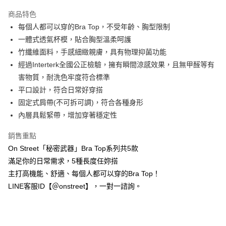
3 期 0 利率 每期
NT$326
21家銀行
商品特色
合作金庫商業銀行
第一商業銀行
超商取貨付款
每個人都可以穿的Bra Top，不受年齡、胸型限制
華南商業銀行
彰化商業銀行
一體式透氣杯模，貼合胸型溫柔呵護
LINE Pay
上海商業儲蓄銀行
台北富邦商業銀行
國泰世華商業銀行
兆豐國際商業銀行
竹纖維面料，手感細緻親膚，具有物理抑菌功能
Apple Pay
臺灣中小企業銀行
台中商業銀行
經過Interterk全國公正檢驗，擁有瞬間涼感效果，且無甲醛等有
匯豐（台灣）商業銀行
華泰商業銀行
害物質，耐洗色牢度符合標準
街口支付
聯邦商業銀行
遠東國際商業銀行
平口設計，符合日常好穿搭
元大商業銀行
永豐商業銀行
悠遊付
固定式肩帶(不可拆可調)，符合各種身形
玉山商業銀行
星展（台灣）商業銀行
內層具鬆緊帶，增加穿著穩定性
台新國際商業銀行
中國信託商業銀行
AFTEE先享後付
台灣樂天信用卡公司
相關說明
銷售重點
【關於「AFTEE先享後付」】
ATM付款
On Street「秘密武器」Bra Top系列共5款
AFTEE先享後付是「在收到商品之後才付款」的支付方式。 讓您購物簡單
便利好安心！
滿足你的日常需求，5種長度任妳搭
１．簡單：不需註冊會員、不需綁卡、不需儲值。
運送方式
主打高機能、舒適、每個人都可以穿的Bra Top！
２．便利：只要手機號碼，簡訊認證，即可結帳。
３．安心：先確認商品／服務後，再付款。
LINE客服ID【＠onstreet】，一對一諮詢。
全家付款取貨
每筆NT$80，滿NT$1,500(含以上)免運費
【「AFTEE先享後付」結帳流程】
１．於結帳方式選擇「AFTEE先享後付」後，將跳轉至「AFTEE先享後付」
付款後全家取貨
結帳頁面，進行簡訊認證並確認金額後，即可完成結帳。